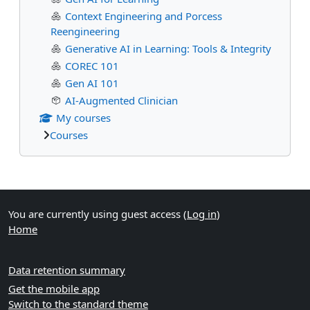
Context Engineering and Porcess
Reengineering
Generative AI in Learning: Tools & Integrity
COREC 101
Gen AI 101
AI-Augmented Clinician
My courses
Courses
Supplementary blocks
You are currently using guest access (
Log in
)
Home
Data retention summary
Get the mobile app
Switch to the standard theme