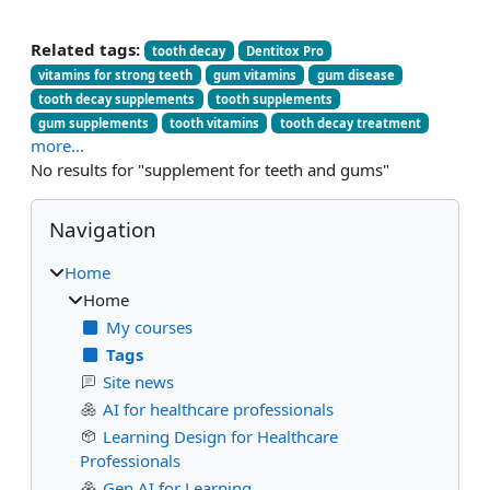
Related tags:
tooth decay
Dentitox Pro
vitamins for strong teeth
gum vitamins
gum disease
tooth decay supplements
tooth supplements
gum supplements
tooth vitamins
tooth decay treatment
more...
No results for "supplement for teeth and gums"
Blocks
Skip Navigation
Navigation
Home
Home
My courses
Tags
Site news
AI for healthcare professionals
Learning Design for Healthcare
Professionals
Gen AI for Learning