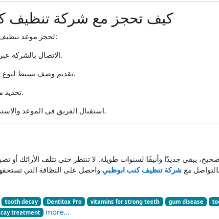
كيف تحجز مع شركة تنظيف ك
لحجز موعد تنظيف الكنب، كل ما عليك فعله:
الاتصال بالشركة عبر الهاتف أو الواتساب.
تقديم وصف بسيط لنوع الكنب وعدد المقاعد.
تحديد موعد مناسب للزيارة.
استقبال الفريق في الموعد والاستمتاع بالنتيجة النهائية.
، يبقى جديدًا وأنيقًا لسنوات طويلة. لا تنتظر حتى تتلف الأرائك أو تصبح
بالتواصل مع
شركة تنظيف كنب ابوظبي
tooth decay
Dentitox Pro
vitamins for strong teeth
gum disease
to
more...
ecay treatment