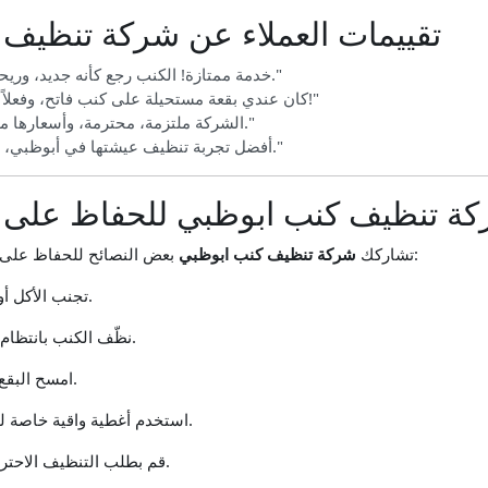
تقييمات العملاء عن شركة تنظيف
"خدمة ممتازة! الكنب رجع كأنه جديد، وريحة المكان بقت تحفة."
"كان عندي بقعة مستحيلة على كنب فاتح، وفعلاً اتشالت بكل سهولة!"
"الشركة ملتزمة، محترمة، وأسعارها ممتازة مقابل الجودة."
"أفضل تجربة تنظيف عيشتها في أبوظبي، بنصح أي حد يجربهم."
ة تنظيف كنب ابوظبي للحفاظ على نظ
بعض النصائح للحفاظ على الكنب أطول فترة ممكنة:
تشاركك
شركة تنظيف كنب ابوظبي
تجنب الأكل أو الشرب على الكنب.
نظّف الكنب بانتظام بالمكنسة الكهربائية.
امسح البقع الجديدة فور حدوثها.
استخدم أغطية واقية خاصة للأطفال أو الحيوانات.
قم بطلب التنظيف الاحترافي كل 3 – 6 شهور.