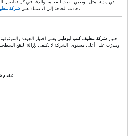
في مدينة مثل أبوظبي، حيث الفخامة والدقة في كل تفاصيل الحياة
لتقديم خدمات احترافية تضمن نظافة مثالية دون أي تلف أو بهتان في أقمشة الكنب.
جاءت الحاجة إلى الاعتماد على
شركة تنظي
اختيار
شركة تنظيف كنب ابوظبي
يعني اختيار الجودة والموثوق
ومدرّب على أعلى مستوى. الشركة لا تكتفي بإزالة البقع السطحية فقط، بل تصل إلى عمق الألياف لتنظيف شامل وتعقيم كامل يضمن لك الراحة والنظافة والانتعاش.
مجموعة من الخدمات المتكاملة لتلبية كافة احتياجات العملاء، ومن أبرزها:
تقدم
ش