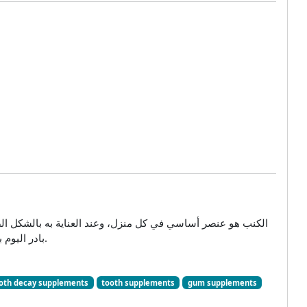
الكنب هو عنصر أساسي في كل منزل، وعند العناية به بالشكل الصحيح
واحصل على النظافة التي تستحقها والراحة التي تبحث عنها.
بادر اليوم 
oth decay supplements
tooth supplements
gum supplements