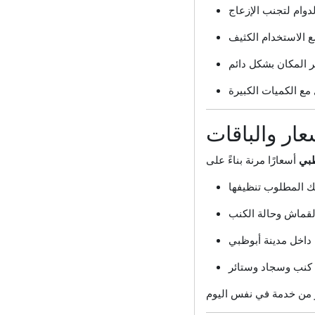
عار والباقات
بي