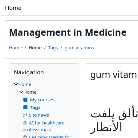
Skip to main content
Home
Management in Medicine
Home
Home
Tags
gum vitamins
Blocks
Skip Navigation
Navigation
gum vitam
Home
Home
My courses
Tags
ألق يلفت
Site news
الأنظار
AI for healthcare
professionals
Learning Design for