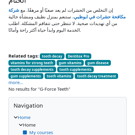
إن التخلص من الحشرات لم يعد صعبًا أو مرهقًا. مع
شركة
مكافحة حشرات في ابوظبي
، ستنعم بمنزل نظيف ومنشأة خالية
من أي تهديدات صحية. لا تنتظر حتى تتفاقم المشكلة. اطلب
الخدمة اليوم وابدأ حياة أكثر راحة وأمانًا.
Related tags:
tooth decay
Dentitox Pro
vitamins for strong teeth
gum vitamins
gum disease
tooth decay supplements
tooth supplements
gum supplements
tooth vitamins
tooth decay treatment
more...
No results for "G-Force Teeth"
Blocks
Skip Navigation
Navigation
Home
Home
My courses